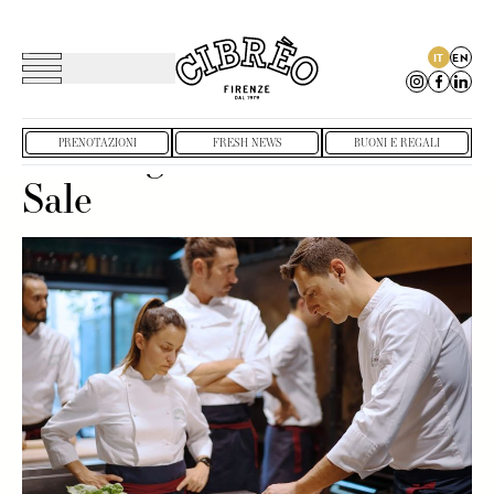
IT
EN
Toggle navigation
CIBRÈO DIGITAL HUB
SARTORIA
Cooking Class Teatro del
PRENOTAZIONI
FRESH NEWS
BUONI E REGALI
Sale