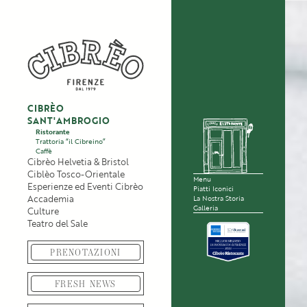
CIBRÈO
SANT'AMBROGIO
Ristorante
Trattoria “il Cibreino”
Caffè
Cibrèo Helvetia & Bristol
Ciblèo Tosco-Orientale
Menu
Esperienze ed Eventi Cibrèo
Piatti Iconici
Accademia
La Nostra Storia
Galleria
Culture
Teatro del Sale
PRENOTAZIONI
FRESH NEWS