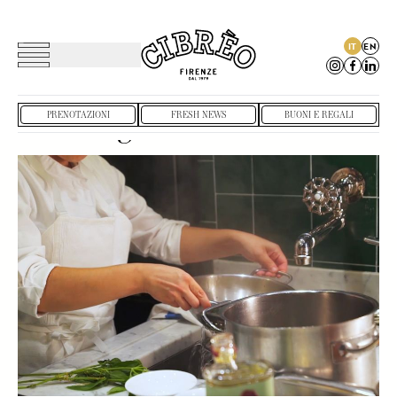
IT
EN
Toggle navigation
CIBRÈO DIGITAL HUB
SARTORIA
Cooking Class nel Tinello
PRENOTAZIONI
FRESH NEWS
BUONI E REGALI